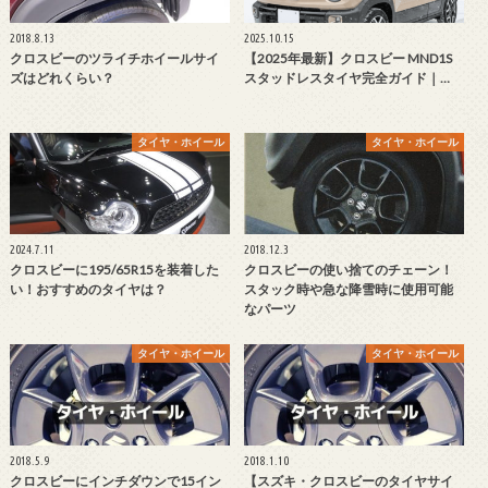
2018.8.13
2025.10.15
クロスビーのツライチホイールサイ
【2025年最新】クロスビー MND1S
ズはどれくらい？
スタッドレスタイヤ完全ガイド｜…
タイヤ・ホイール
タイヤ・ホイール
2024.7.11
2018.12.3
クロスビーに195/65R15を装着した
クロスビーの使い捨てのチェーン！
い！おすすめのタイヤは？
スタック時や急な降雪時に使用可能
なパーツ
タイヤ・ホイール
タイヤ・ホイール
2018.5.9
2018.1.10
クロスビーにインチダウンで15イン
【スズキ・クロスビーのタイヤサイ