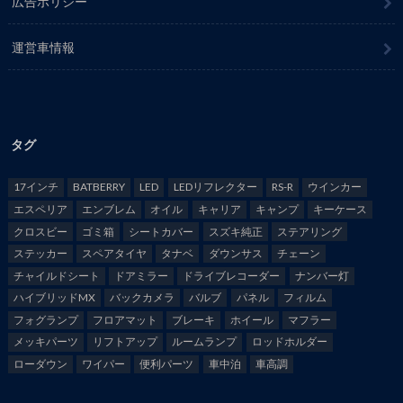
広告ポリシー
運営車情報
タグ
17インチ
BATBERRY
LED
LEDリフレクター
RS-R
ウインカー
エスペリア
エンブレム
オイル
キャリア
キャンプ
キーケース
クロスビー
ゴミ箱
シートカバー
スズキ純正
ステアリング
ステッカー
スペアタイヤ
タナベ
ダウンサス
チェーン
チャイルドシート
ドアミラー
ドライブレコーダー
ナンバー灯
ハイブリッドMX
バックカメラ
バルブ
パネル
フィルム
フォグランプ
フロアマット
ブレーキ
ホイール
マフラー
メッキパーツ
リフトアップ
ルームランプ
ロッドホルダー
ローダウン
ワイパー
便利パーツ
車中泊
車高調