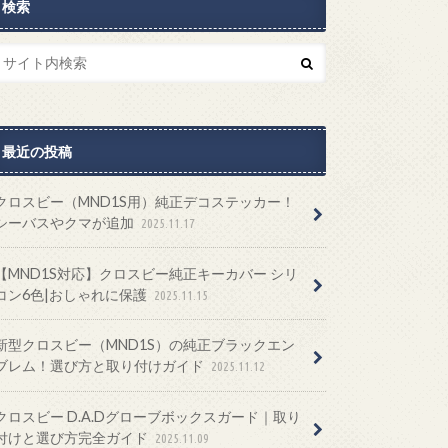
検索
最近の投稿
クロスビー（MND1S用）純正デコステッカー！
シーバスやクマが追加
2025.11.17
【MND1S対応】クロスビー純正キーカバー シリ
コン6色|おしゃれに保護
2025.11.15
新型クロスビー（MND1S）の純正ブラックエン
ブレム！選び方と取り付けガイド
2025.11.12
クロスビー D.A.Dグローブボックスガード｜取り
付けと選び方完全ガイド
2025.11.09