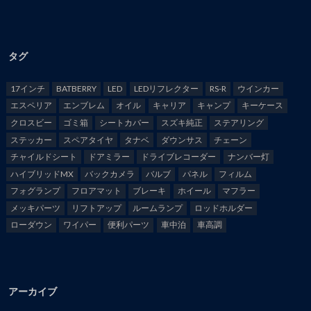
タグ
17インチ
BATBERRY
LED
LEDリフレクター
RS-R
ウインカー
エスペリア
エンブレム
オイル
キャリア
キャンプ
キーケース
クロスビー
ゴミ箱
シートカバー
スズキ純正
ステアリング
ステッカー
スペアタイヤ
タナベ
ダウンサス
チェーン
チャイルドシート
ドアミラー
ドライブレコーダー
ナンバー灯
ハイブリッドMX
バックカメラ
バルブ
パネル
フィルム
フォグランプ
フロアマット
ブレーキ
ホイール
マフラー
メッキパーツ
リフトアップ
ルームランプ
ロッドホルダー
ローダウン
ワイパー
便利パーツ
車中泊
車高調
アーカイブ