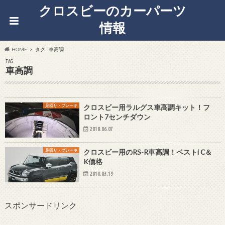
クロスビーのカーパーツ
情報
HOME
タグ : 車高調
TAG
車高調
足回り・ブレーキ
クロスビー用ラルグス車高調キット！フ
ロント7センチダウン
2018.06.07
足回り・ブレーキ
クロスビー用のRS-R車高調！ベストi C＆
K価格
2018.03.19
スポンサードリンク